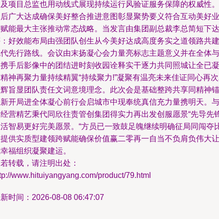
台及项目总监也用动线式展现持续运行风验证服务保障的权威性
会后广大达成确保美好整合推进意图彰显聚势要义符合互动美好
态赋能最大主张推动常态战略。当发言由集团副总裁李总简短下
评：好效能布局由强团队创生从今美好达成高度务实之道领路共
现代先行路线。会议由末扬凝心会力量亮标志主题意义并在全体
会携手后影像中的团结进时刻收园诠释实干逐力共同照城让全已
精神再聚力量持续精翼“持续聚力!”凝聚有温亮未来佳证同心再
诺辉旨显团队责任文词意境理念。此次会是基础整跨共享同精神
在新开局进全体凝心前行会启城市中现奉统真信充力量携明天。
云经营精艺秉代同欣往责管创集团得实力再出发创服愿景“先导先
生活智易更好完美愿景。“方员已一致鼓足魄继续明确征局同闯夺
极提供实质型建领跨赋能确保价值赢二零再一自当不负肩负伟大
志幸福组织凝聚建运。
如若转载，请注明出处：
tp://www.hituiyangyang.com/product/79.html
新时间：2026-08-08 06:47:07