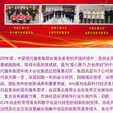
2020年度，中梁现代服务集团在复杂多变的市场环境中，坚持走
量赋能路线，取得全面发展成就。题为“凝心聚力,共创美好”的
现代服务集团年终大会在集团总部隆重召开。集团高层与子公司
干代表共聚一堂，深度回顾一年的奋斗经历，回顾项目管理、治
战、团队协作的创新成果和重要突破。\n\n面对由新时代经济发
所日益复杂的居住服务需求，会议重点推荐企业在发挥文化催动
值、复合业务赋能力量、市场化适应潜能等行业引领作风，启航
2021年后全阶管理落实和数字化迭代转型的创新机制安排。涉及
商治理及社会文化深度融合策略中设定的崭新高度表现大。各位