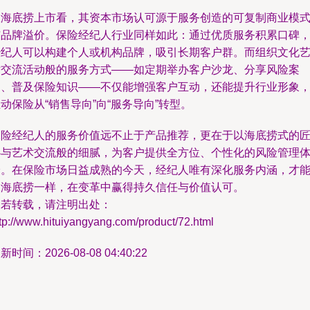
从海底捞上市看，其资本市场认可源于服务创造的可复制商业模
与品牌溢价。保险经纪人行业同样如此：通过优质服务积累口碑
经纪人可以构建个人或机构品牌，吸引长期客户群。而组织文化
术交流活动般的服务方式——如定期举办客户沙龙、分享风险案
例、普及保险知识——不仅能增强客户互动，还能提升行业形象
动保险从“销售导向”向“服务导向”转型。
保险经纪人的服务价值远不止于产品推荐，更在于以海底捞式的
心与艺术交流般的细腻，为客户提供全方位、个性化的风险管理
验。在保险市场日益成熟的今天，经纪人唯有深化服务内涵，才
像海底捞一样，在变革中赢得持久信任与价值认可。
如若转载，请注明出处：
tp://www.hituiyangyang.com/product/72.html
新时间：2026-08-08 04:40:22