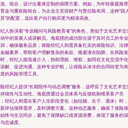
筛选、组合，设计出量身定制的保障方案。例如，为年轻家庭推
教育金与重疾险组合，为企业主安排财产与责任险布局，这种“因
而异”的配置，远比客户自行购买更为精准高效。
经纪人扮演着“专业顾问与风险教育者”的角色，类似于文化艺术交
活动中的策展人或讲解员。海底捞的成功部分源于其对员工的专
培训，确保服务品质；保险经纪人则需具备扎实的保险知识、法
及金融素养，帮助客户理解复杂的条款、规避潜在陷阱。在风险
生时，经纪人能迅速介入，协助理赔、维权，如同在文化交流中
解误解、促进沟通。这种专业护航，让保险从冰冷的合同转变为
温度的风险管理工具。
保险经纪人提供“长期陪伴与动态调整”服务，这呼应了文化艺术交
的持续性与互动性。海底捞通过会员体系与反馈机制维系客户关
系；经纪人则需在客户人生阶段变化（如结婚、生子、退休）时
重新评估保障需求，及时调整方案。这种动态服务，确保了保险
障始终与生活同步，避免了保障缺口或资源浪费，体现了服务的
度与忠诚度。