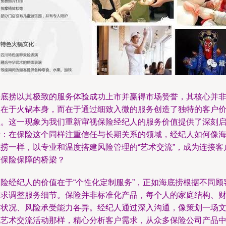
海底捞以其极致的服务体验成功上市并赢得市场赞誉，其核心并
仅在于火锅本身，而在于通过细致入微的服务创造了独特的客户
值。这一现象为我们重新审视保险经纪人的服务价值提供了深刻
示：在保险这个同样注重信任与长期关系的领域，经纪人如何像
底捞一样，以专业和温度搭建风险管理的“艺术交流”，成为连接客
与保险保障的桥梁？
保险经纪人的价值在于“个性化定制服务”，正如海底捞根据不同顾
需求调整服务细节。保险并非标准化产品，每个人的家庭结构、
务状况、风险承受能力各异。经纪人通过深入沟通，像策划一场
化艺术交流活动那样，精心分析客户需求，从众多保险公司产品