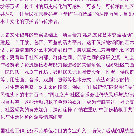
工坊等形式，将尘封的历史转化为可感知、可参与、可传承的社
公共活动，让居民在亲身参与中理解“生在巴渝”的深厚内涵，自觉
为本土文化的守护者与传播者。
在历史文化倡导的坚实基础上，项目着力“组织文化艺术交流活动”
搭建起一个开放、包容、互鉴的活力平台。这不仅指地域间的艺
对话，如邀请国内外艺术家来渝创作，展现重庆元素与现代艺术
碰撞；更着重于社区内部、群体之间、代际之间的深层交流。社
工作者扮演了资源链接者与能力促进者的关键角色，组织社区书
社、民歌队、戏剧工作坊，鼓励居民尤其是青少年、长者、特殊
体等，用绘画、音乐、戏剧、摄影等艺术形式，表达对家乡的情
感、对生活的观察、对未来的憧憬。例如，“山城记忆”摄影展汇集
市民镜头下的市井百态，“两江之声”社区音乐会让传统民乐与流行
乐同台共鸣。这些活动超越了单纯的娱乐，成为情感表达、社会
持、社区凝聚的有效媒介，深刻诠释了“情在重庆”中那份植根于共
文化与生活体验的深厚情感纽带。
全国社会工作服务示范单位项目的专业介入，确保了活动的系统