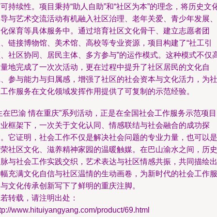
可持续性。项目秉持“助人自助”和“社区为本”的理念，将历史文
倡导与艺术交流活动有机融入社区治理、老年关爱、青少年发展
文化保育等具体服务中。通过培育社区文化骨干、建立志愿者团
队、链接博物馆、美术馆、高校等专业资源，项目构建了“社工引
领、社区协同、居民主体、多方参与”的运作模式。这种模式不仅
质量地完成了一次次活动，更在过程中提升了社区居民的文化自
觉、参与能力与归属感，增强了社区的社会资本与文化活力，为
会工作服务在文化领域发挥作用提供了可复制的示范经验。
生在巴渝 情在重庆”系列活动，正是在全国社会工作服务示范项
专业框架下，一次关于文化认同、情感联结与社会融合的成功探
索。它证明，社会工作不仅是解决社会问题的专业力量，也可以
繁荣社区文化、滋养精神家园的温暖触媒。在巴山渝水之间，历
文脉与社会工作实践交织，艺术表达与社区情感共振，共同描绘
一幅充满文化自信与社区温情的生动画卷，为新时代的社会工作
务与文化传承创新写下了鲜明的重庆注脚。
如若转载，请注明出处：
tp://www.hituiyangyang.com/product/69.html