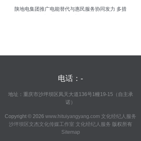
陕地电集团推广电能替代与惠民服务协同发力 多措
并举助推县域经济文化双发展
电话：-
地址：重庆市沙坪坝区凤天大道136号1幢19-15（自主承
诺）
Copyright © 2026
www.hituiyangyang.com
文化经纪人服务
沙坪坝区文杰文化传媒工作室
文化经纪人服务
版权所有
Sitemap